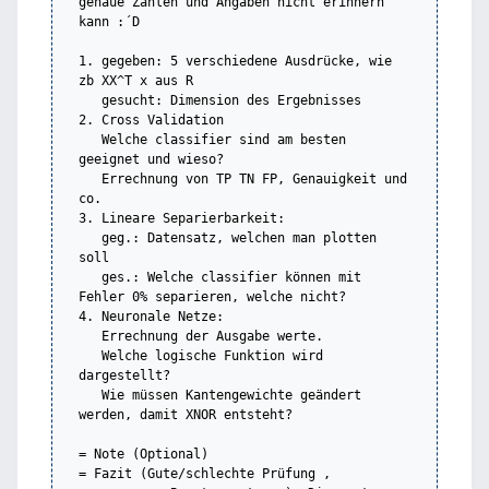
genaue Zahlen und Angaben nicht erinnern 
kann :´D

1. gegeben: 5 verschiedene Ausdrücke, wie 
zb XX^T x aus R

   gesucht: Dimension des Ergebnisses

2. Cross Validation

   Welche classifier sind am besten 
geeignet und wieso?

   Errechnung von TP TN FP, Genauigkeit und 
co.

3. Lineare Separierbarkeit:

   geg.: Datensatz, welchen man plotten 
soll

   ges.: Welche classifier können mit 
Fehler 0% separieren, welche nicht?

4. Neuronale Netze:

   Errechnung der Ausgabe werte.

   Welche logische Funktion wird 
dargestellt?

   Wie müssen Kantengewichte geändert 
werden, damit XNOR entsteht?

= Note (Optional)

= Fazit (Gute/schlechte Prüfung , 