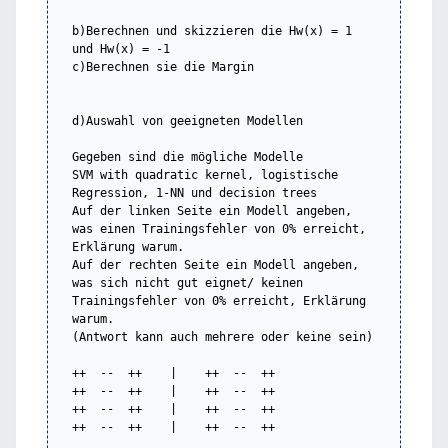
b)Berechnen und skizzieren die Hw(x) = 1 
und Hw(x) = -1

c)Berechnen sie die Margin

d)Auswahl von geeigneten Modellen

Gegeben sind die mögliche Modelle 

SVM with quadratic kernel, logistische 
Regression, 1-NN und decision trees

Auf der linken Seite ein Modell angeben, 
was einen Trainingsfehler von 0% erreicht, 
Erklärung warum.

Auf der rechten Seite ein Modell angeben,  
was sich nicht gut eignet/ keinen 
Trainingsfehler von 0% erreicht, Erklärung 
warum.

(Antwort kann auch mehrere oder keine sein)

++  --  ++    |    ++  --  ++

++  --  ++    |    ++  --  ++

++  --  ++    |    ++  --  ++

++  --  ++    |    ++  --  ++
