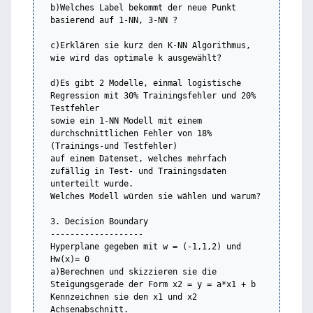
b)Welches Label bekommt der neue Punkt 
basierend auf 1-NN, 3-NN ?

c)Erklären sie kurz den K-NN Algorithmus, 
wie wird das optimale k ausgewählt? 

d)Es gibt 2 Modelle, einmal logistische 
Regression mit 30% Trainingsfehler und 20% 
Testfehler

sowie ein 1-NN Modell mit einem 
durchschnittlichen Fehler von 18%
(Trainings-und Testfehler)

auf einem Datenset, welches mehrfach 
zufällig in Test- und Trainingsdaten 
unterteilt wurde.

Welches Modell würden sie wählen und warum?

3. Decision Boundary

-------------------

Hyperplane gegeben mit w = (-1,1,2) und 
Hw(x)= 0

a)Berechnen und skizzieren sie die 
Steigungsgerade der Form x2 = y = a*x1 + b

Kennzeichnen sie den x1 und x2 
Achsenabschnitt.
