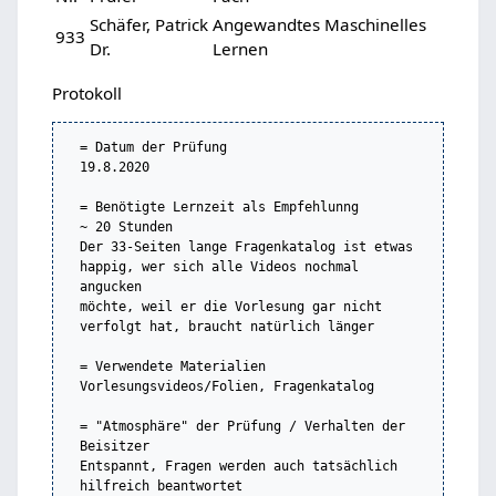
Schäfer, Patrick
Angewandtes Maschinelles
933
Dr.
Lernen
Protokoll
= Datum der Prüfung                             
19.8.2020

= Benötigte Lernzeit als Empfehlunng            
~ 20 Stunden

Der 33-Seiten lange Fragenkatalog ist etwas 
happig, wer sich alle Videos nochmal 
angucken

möchte, weil er die Vorlesung gar nicht 
verfolgt hat, braucht natürlich länger

= Verwendete Materialien                        
Vorlesungsvideos/Folien, Fragenkatalog

= "Atmosphäre" der Prüfung / Verhalten der 
Beisitzer

Entspannt, Fragen werden auch tatsächlich 
hilfreich beantwortet
