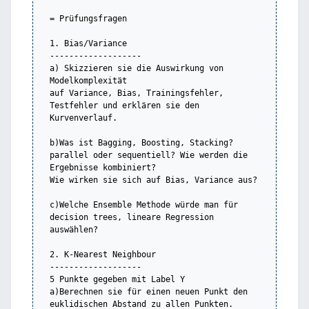
= Prüfungsfragen

1. Bias/Variance

-------------------

a) Skizzieren sie die Auswirkung von 
Modelkomplexität

auf Variance, Bias, Trainingsfehler, 
Testfehler und erklären sie den 
Kurvenverlauf.

b)Was ist Bagging, Boosting, Stacking? 
parallel oder sequentiell? Wie werden die 
Ergebnisse kombiniert?

Wie wirken sie sich auf Bias, Variance aus?

c)Welche Ensemble Methode würde man für 
decision trees, lineare Regression 
auswählen?

2. K-Nearest Neighbour

-------------------

5 Punkte gegeben mit Label Y

a)Berechnen sie für einen neuen Punkt den 
euklidischen Abstand zu allen Punkten.
