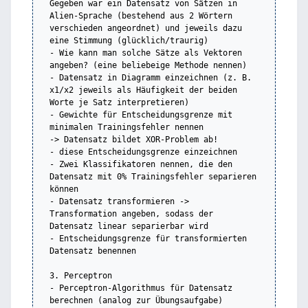
Gegeben war ein Datensatz von Sätzen in 
Alien-Sprache (bestehend aus 2 Wörtern 
verschieden angeordnet) und jeweils dazu 
eine Stimmung (glücklich/traurig)

- Wie kann man solche Sätze als Vektoren 
angeben? (eine beliebeige Methode nennen)

- Datensatz in Diagramm einzeichnen (z. B. 
x1/x2 jeweils als Häufigkeit der beiden 
Worte je Satz interpretieren)

- Gewichte für Entscheidungsgrenze mit 
minimalen Trainingsfehler nennen

-> Datensatz bildet XOR-Problem ab!

- diese Entscheidungsgrenze einzeichnen

- Zwei Klassifikatoren nennen, die den 
Datensatz mit 0% Trainingsfehler separieren 
können

- Datensatz transformieren -> 
Transformation angeben, sodass der 
Datensatz linear separierbar wird

- Entscheidungsgrenze für transformierten 
Datensatz benennen

3. Perceptron

- Perceptron-Algorithmus für Datensatz 
berechnen (analog zur Übungsaufgabe)
