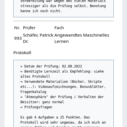
Vorbereitung war wegen des vielen Materials 
stressiger als die Prüfung selbst, Benotung 
Nr.
Prüfer
Fach
Schäfer, Patrick
Angewandtes Maschinelles
993
Dr.
Lernen
Protokoll
= Datum der Prüfung: 02.08.2022

= Benötigte Lernzeit als Empfehlung: siehe 
altes Protokoll

= Verwendete Materialien (Bücher, Skripte 
etc...): Videoaufzeichnungen, Bonusblätter, 
Fragenkatalog

= "Atmosphäre" der Prüfung / Verhalten der 
Beisitzer: ganz normal

= Prüfungsfragen

Es gab 4 Aufgaben a 25 Punkten. Das 
Protokoll wird sehr ungenau, da ich mich an 