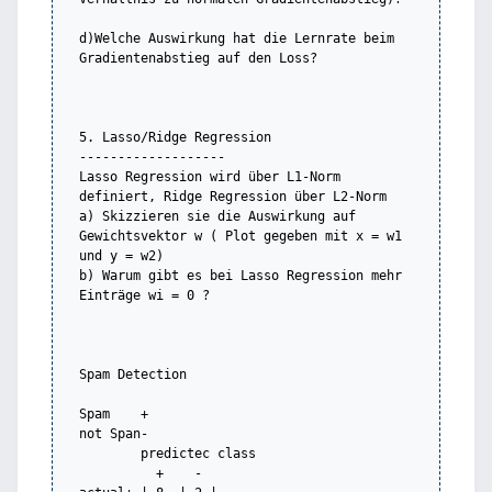
d)Welche Auswirkung hat die Lernrate beim 
Gradientenabstieg auf den Loss?

5. Lasso/Ridge Regression

-------------------

Lasso Regression wird über L1-Norm 
definiert, Ridge Regression über L2-Norm

a) Skizzieren sie die Auswirkung auf 
Gewichtsvektor w ( Plot gegeben mit x = w1 
und y = w2)

b) Warum gibt es bei Lasso Regression mehr 
Einträge wi = 0 ?

Spam Detection

Spam	+

not Span-

	predictec class

	  +    -
