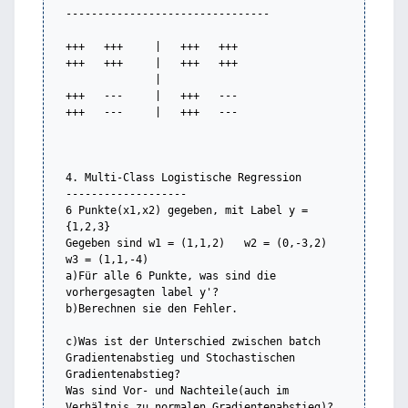
--------------------------------

+++   +++     |   +++   +++

+++   +++     |   +++   +++

              |   

+++   ---     |   +++   ---

+++   ---     |   +++   ---

4. Multi-Class Logistische Regression

-------------------

6 Punkte(x1,x2) gegeben, mit Label y = 
{1,2,3}

Gegeben sind w1 = (1,1,2)   w2 = (0,-3,2)   
w3 = (1,1,-4)

a)Für alle 6 Punkte, was sind die 
vorhergesagten label y'?

b)Berechnen sie den Fehler. 

c)Was ist der Unterschied zwischen batch 
Gradientenabstieg und Stochastischen 
Gradientenabstieg?

Was sind Vor- und Nachteile(auch im 
Verhältnis zu normalen Gradientenabstieg)?
