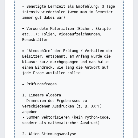
= Benötigte Lernzeit als Empfehlung: 3 Tage 
intensiv wiederholen (wenn man im Semester 
immer gut dabei war)

= Verwendete Materialien (Bücher, Skripte 
etc...): Folien, Videoaufzeichnungen, 
Bonusblätter

= "Atmosphäre" der Prüfung / Verhalten der 
Beisitzer: entspannt, am Anfang wurde die 
Klausur kurz durchgegangen und man hatte 
einen Eindruck, wie lang die Antwort auf 
jede Frage ausfallen sollte

= Prüfungsfragen

1. Lineare Algebra

- Dimension des Ergebnisses zu 
verschiedenen Ausdrücken (z. B. XX^T) 
angeben

- Summen vektorisieren (kein Python-Code, 
sondern als mathematischer Ausdruck)

2. Alien-Stimmungsanalyse
