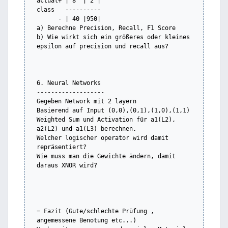
actual+	| 8  | 2 |

class	----------

      -	| 40 |950|

a) Berechne Precision, Recall, F1 Score

b) Wie wirkt sich ein größeres oder kleines 
epsilon auf precision und recall aus?

6. Neural Networks

-------------------

Gegeben Network mit 2 layern

Basierend auf Input (0,0),(0,1),(1,0),(1,1) 
Weighted Sum und Activation für a1(L2), 
a2(L2) und a1(L3) berechnen.

Welcher logischer operator wird damit 
repräsentiert?

Wie muss man die Gewichte ändern, damit 
daraus XNOR wird?

= Fazit (Gute/schlechte Prüfung , 
angemessene Benotung etc...)
