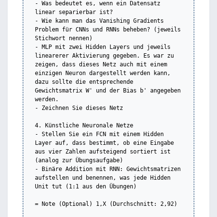
- Was bedeutet es, wenn ein Datensatz 
linear separierbar ist?

- Wie kann man das Vanishing Gradients 
Problem für CNNs und RNNs beheben? (jeweils 
Stichwort nennen)

- MLP mit zwei Hidden Layers und jeweils 
linearerer Aktivierung gegeben. Es war zu 
zeigen, dass dieses Netz auch mit einem 
einzigen Neuron dargestellt werden kann, 
dazu sollte die entsprechende 
Gewichtsmatrix W' und der Bias b' angegeben 
werden.

- Zeichnen Sie dieses Netz

4. Künstliche Neuronale Netze

- Stellen Sie ein FCN mit einem Hidden 
Layer auf, dass bestimmt, ob eine Eingabe 
aus vier Zahlen aufsteigend sortiert ist 
(analog zur Übungsaufgabe)

- Binäre Addition mit RNN: Gewichtsmatrizen 
aufstellen und benennen, was jede Hidden 
Unit tut (1:1 aus den Übungen)

= Note (Optional) 1,X (Durchschnitt: 2,92)
